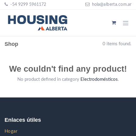
Ir al contenido
-5
4 9299 5961172
hola
@alberta.com
.ar
Shop
0 items found.
We couldn't find any product!
No product defined in category
Electrodomésticos
.
Enlaces útiles
Hogar