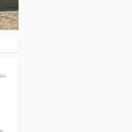
ico
as