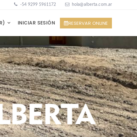
-5
4 9299 5961172
hola
@alberta.com
.ar
R)
INICIAR SESIÓN
RESERVAR ONLINE