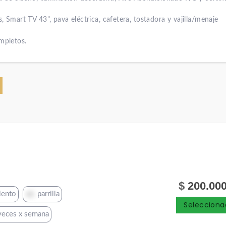
 Smart TV 43", pava eléctrica, cafetera, tostadora y vajilla/menaje
mpletos.
$
200.000
iento
parrilla
Selecciona
veces x semana