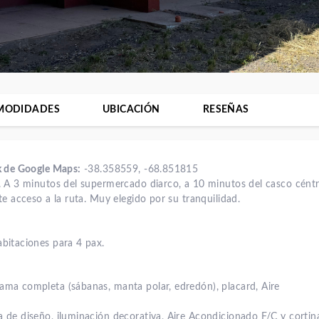
MODIDADES
UBICACIÓN
RESEÑAS
k de Google Maps:
-38.358559, -68.851815
 A 3 minutos del supermercado diarco, a 10 minutos del casco céntr
te acceso a la ruta. Muy elegido por su tranquilidad.
bitaciones para 4 pax.
ama completa (sábanas, manta polar, edredón), placard, Aire
 de diseño, iluminación decorativa, Aire Acondicionado F/C y cortin