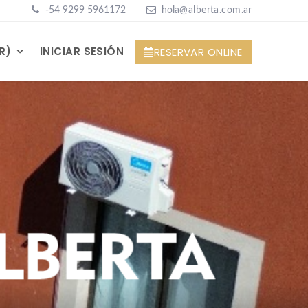
-5
4 9299 5961172
hola
@alberta.com
.ar
R)
INICIAR SESIÓN
RESERVAR ONLINE