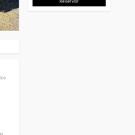
Reservar
ico
as