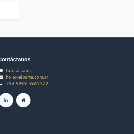
Contáctanos
Contáctanos
hola@alberta.com.ar
+54 9299 5961172